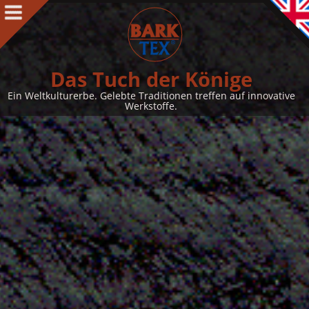
Produkte
Produkte Intro
BARK CLOTH
Das Tuch der Könige
BARKTEX
®
Ein Weltkulturerbe. Gelebte Traditionen treffen auf innovative
Werkstoffe.
VegaPlac
Projekte
Über uns
Über uns Intro
Kontakt
Auszeichnungen
Team
Philosophie & Leitbild