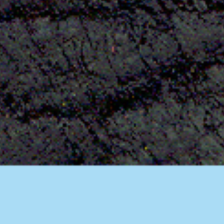
Aktuelles
BarkWorld
Shop