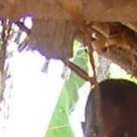
Aktuelles
BarkWorld
Shop