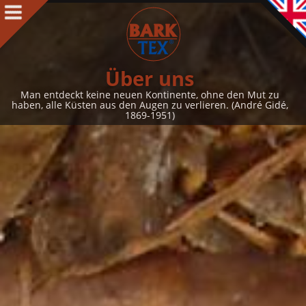
Produkte
Produkte Intro
BARK CLOTH
Über uns
BARKTEX
®
Man entdeckt keine neuen Kontinente, ohne den Mut zu
haben, alle Küsten aus den Augen zu verlieren. (André Gidé,
VegaPlac
1869-1951)
Projekte
Über uns
Über uns Intro
Kontakt
Auszeichnungen
Team
Philosophie & Leitbild