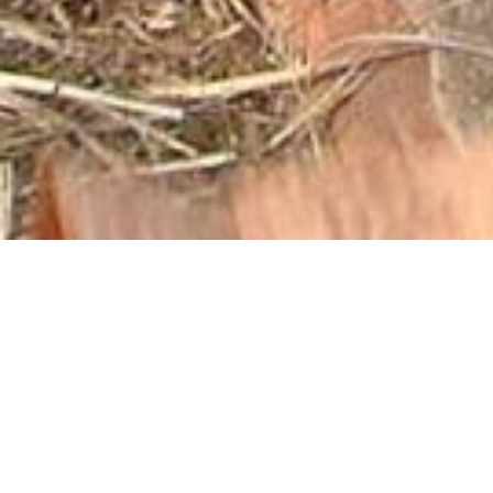
Eine interkulturelles
Familienunternehmen
– seit 1999
Archaische BioWerkstoffe,
wegweisende Prozesse