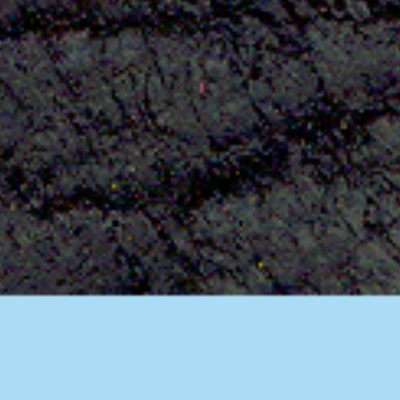
Aktuelles
BarkWorld
Shop