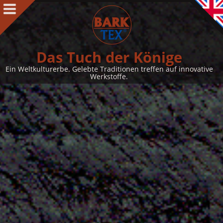
Produkte
Produkte Intro
BARK CLOTH
Das Tuch der Könige
BARKTEX
®
Ein Weltkulturerbe. Gelebte Traditionen treffen auf innovative
Werkstoffe.
VegaPlac
Projekte
Über uns
Über uns Intro
Kontakt
Auszeichnungen
Team
Philosophie & Leitbild