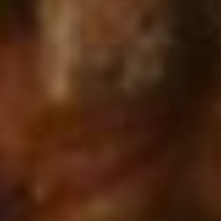
Aktuelles
BarkWorld
Shop