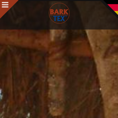
Produkte
Produkte Intro
BARK CLOTH
BARKTEX
®
VegaPlac
Projekte
Über uns
Über uns Intro
Kontakt
Auszeichnungen
Team
Philosophie & Leitbild