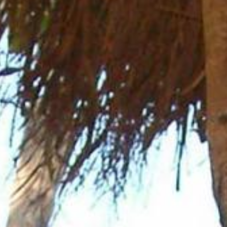
Aktuelles
BarkWorld
Shop