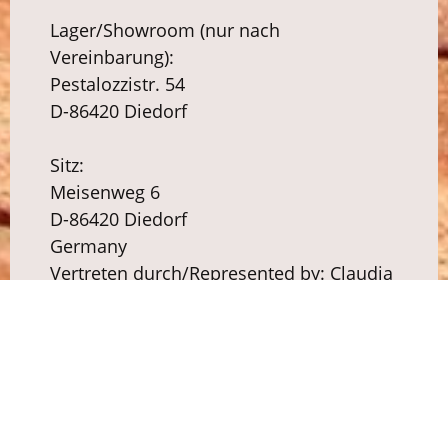
Lager/Showroom (nur nach
Vereinbarung):
Pestalozzistr. 54
D-86420 Diedorf
Sitz:
Meisenweg 6
D-86420 Diedorf
Germany
Vertreten durch/Represented by:
Claudia
Riedel
USt.-Ident.-Nr./VAT-No.: DE311155056
https://www.naturador.com