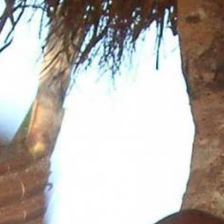
Aktuelles
BarkWorld
Shop