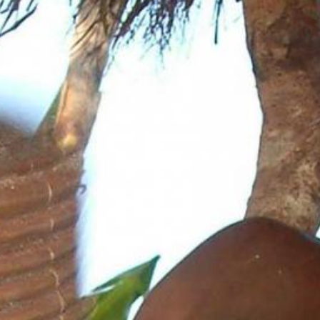
Aktuelles
BarkWorld
Shop