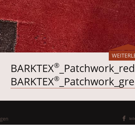
WEITERL
®
BARKTEX
_Patchwork_re
®
BARKTEX
_Patchwork_gr
ngen
tei