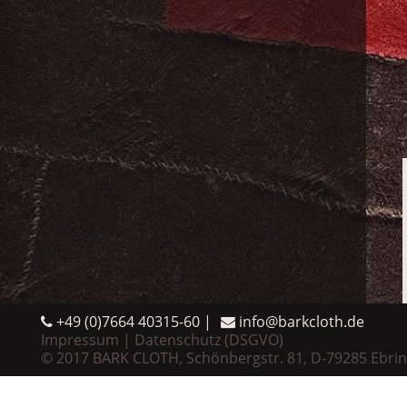
+49 (0)7664 40315-60
info@barkcloth.de
Impressum
Datenschutz (DSGVO)
© 2017 BARK CLOTH, Schönbergstr. 81, D-79285 Ebri