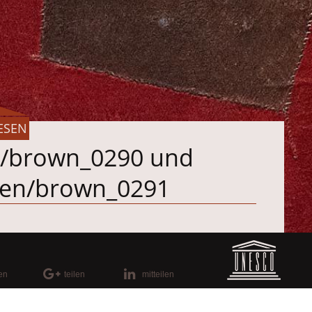
ESEN
d/brown_0290 und
een/brown_0291
len
teilen
mitteilen