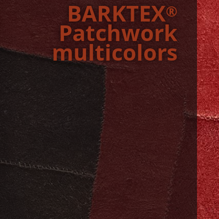
BARKTEX
®
Patch­work
mul­ti­co­lors