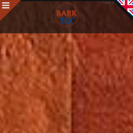
Fotos: Jhon Campo
Produkte
Produkte Intro
BARK CLOTH
BARKTEX
®
VegaPlac
Projekte
Über uns
Über uns Intro
Kontakt
Auszeichnungen
Team
Philosophie & Leitbild