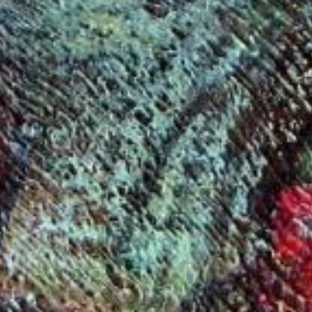
Aktuelles
BarkWorld
Shop