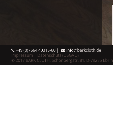
+49 (0)7664 40315-60
info@barkcloth.de
Impressum
Datenschutz (DSGVO)
© 2017 BARK CLOTH, Schönbergstr. 81, D-79285 Ebri