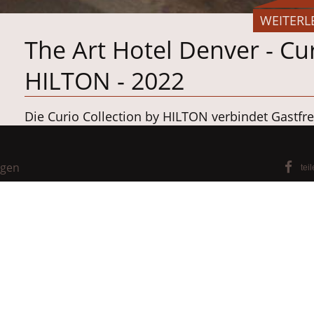
WEITERL
The Art Hotel Denver - Cur
HILTON - 2022
Die Curio Collection by HILTON verbindet Gastfre
kuratierter Kunstwerke. Das The Art Hotel Denver b
Fußminuten entfernt von einem halben Dutzend
ngen
tei
Blick auf die Rocky Mountains.
Das offene Rezeptionsareal wurde mit Oberfläc
Oberfläche wurde mit einem kaum wahrnehmbaren
zeigt einen der Rezeptionstische in der Lackierere
Ausführung:
Genesis Hospitality Corporation
, Lo
in den USA für anspruchsvolle Interieur-Lösunge