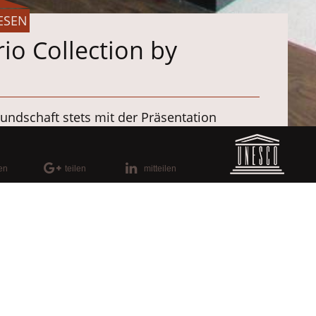
ESEN
io Collection by
undschaft stets mit der Präsentation
efindet sich im Arts District der Stadt, 10
 bedeutender Museen, mit großartigem
len
teilen
mitteilen
®
hen aus
BARKTEX
_MilkyWay
versehen. Die
 Supermattlack lackiert. Das dritte Foto
i.
veland, Colorado. Unser bevorzugter Partner
n.