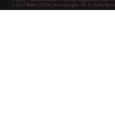
© 2017 BARK CLOTH, Schönbergstr. 81, D-79285 Ebri