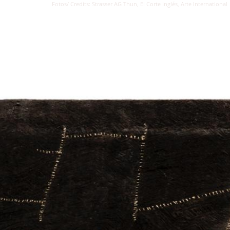
Fotos/ Credits: Strasser AG Thun, El Corte Inglés, Arte International