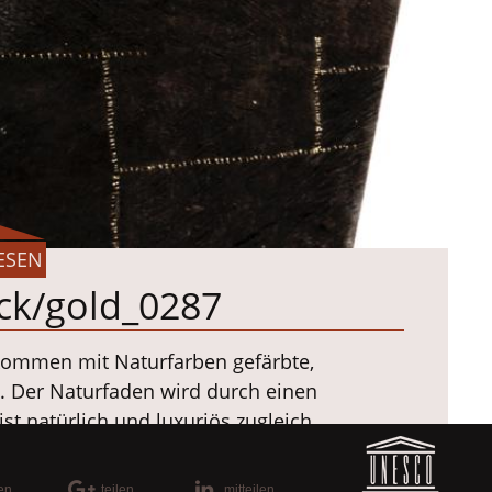
ESEN
ck/gold_0287
kommen mit Naturfarben gefärbte,
z. Der Naturfaden wird durch einen
st natürlich und luxuriös zugleich.
len
teilen
mitteilen