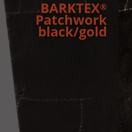
BARKTEX
®
Patch­work
black/gold