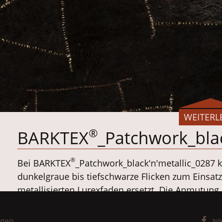
WEITERL
®
BARKTEX
_Patchwork_bla
®
Bei BARKTEX
_Patchwork_black'n'metallic_0287 
dunkelgraue bis tiefschwarze Flicken zum Einsat
metallisierten Lurexfaden ersetzt. Die Anmutung i
ngen
tei